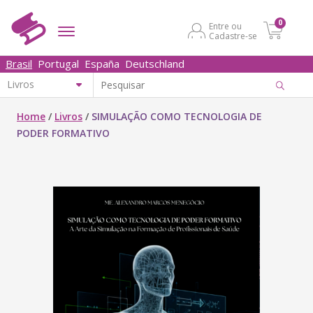
0
Entre ou
Cadastre-se
Brasil
Portugal
España
Deutschland
Home
/
Livros
/
SIMULAÇÃO COMO TECNOLOGIA DE
PODER FORMATIVO