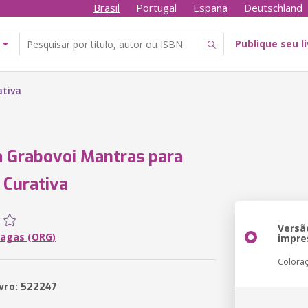
Brasil
Portugal
España
Deutschland
Publique seu l
ativa
a Grabovoi Mantras para
 Curativa
Versã
hagas (ORG)
impre
Colora
ivro: 522247