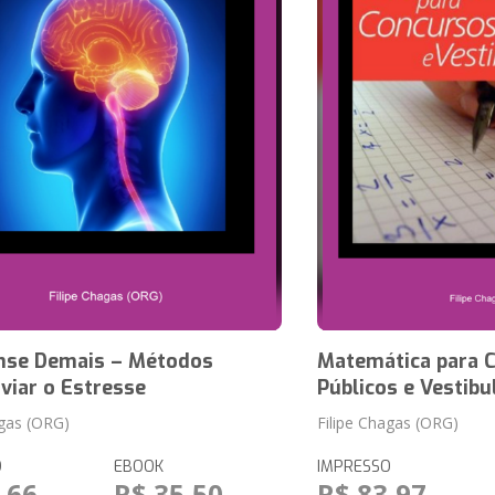
nse Demais – Métodos
Matemática para 
iviar o Estresse
Públicos e Vestibu
agas (ORG)
Filipe Chagas (ORG)
O
EBOOK
IMPRESSO
,66
R$ 35,50
R$ 83,97