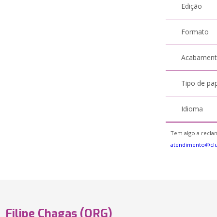
Edição
Formato
Acabamen
Tipo de pa
Idioma
Tem algo a reclam
atendimento@cl
Filipe Chagas (ORG)