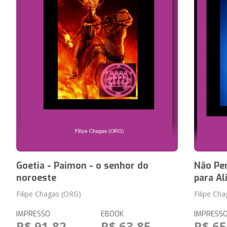
Goetia - Paimon - o senhor do
Não Pe
noroeste
para Al
Filipe Chagas (ORG)
Filipe Ch
IMPRESSO
EBOOK
IMPRESS
R$ 91,82
R$ 63,85
R$ 65