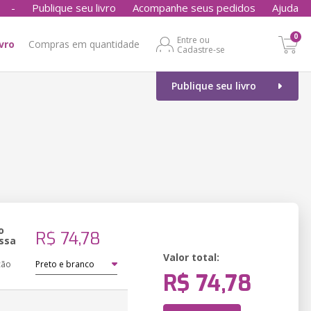
-
Publique seu livro
Acompanhe seus pedidos
Ajuda
0
Entre ou
ivro
Compras em quantidade
Cadastre-se
Publique seu livro
o
R$ 74,78
ssa
Valor total:
ção
R$ 74,78