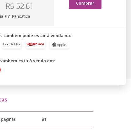
o
Comprar
R$ 52,81
ia em Pensática
k também pode estar à venda na:
o também está à venda em:
cas
 páginas
81