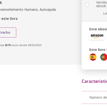
s
Versã
ebook
Desenvolvimento Humano, Autoajuda
Le
 este livro
Este eboo
trecho
ista
6579
vezes desde 09/02/2023
Este livr
Característi
Número de