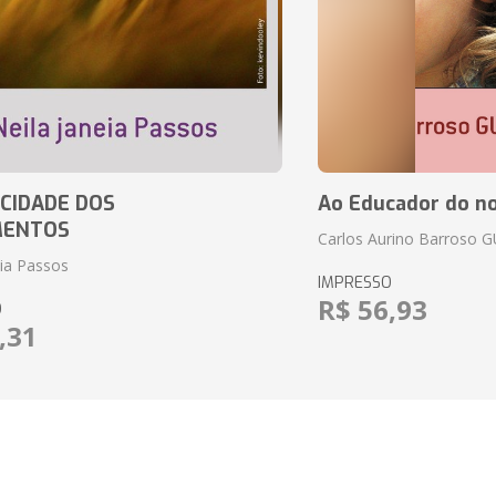
CIDADE DOS
Ao Educador do no
MENTOS
Carlos Aurino Barroso 
eia Passos
IMPRESSO
R$ 56,93
O
,31