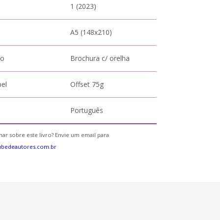
1 (2023)
A5 (148x210)
to
Brochura c/ orelha
pel
Offset 75g
Português
ar sobre este livro? Envie um email para
ubedeautores.com.br