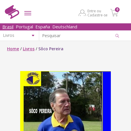
0
Entre ou
Cadastre-se
Brasil
Portugal
España
Deutschland
Home
/
Livros
/
Sôco Pereira