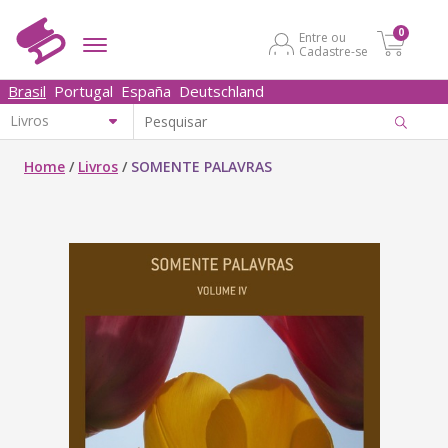
0
Entre ou
Cadastre-se
Brasil
Portugal
España
Deutschland
Home
/
Livros
/
SOMENTE PALAVRAS