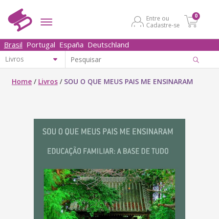
0
Entre ou
Cadastre-se
Brasil
Portugal
España
Deutschland
Home
/
Livros
/
SOU O QUE MEUS PAIS ME ENSINARAM