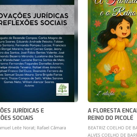
ÕES JURÍDICAS E
A FLORESTA ENCA
ÕES SOCIAIS
REINO DO PICOLÉ
muel Leite Norat; Rafael Câmara
BEATRIZ COELHO DE B
ALVES COELHO DE BAR