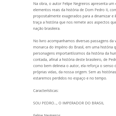
Na obra, o autor Felipe Negreiros apresenta um e
elementos reais da história de Dom Pedro II, com
propositalmente exagerados para a dinamizar e il
traça a história que nos remete aos aspectos q
nação brasileira.
No livro acompanhamos diversas passagens da v
monarca do Império do Brasil, em uma história q
personagens importantíssimos da história da hum
contada, afinal a história deste brasileiro, de Ped
como bem delineia o autor, ela reforça o senso 
próprias vidas, da nossa origem. Sem as histór
estaremos perdidos no espaço e no tempo.
Características:
SOU PEDRO..., O IMPERADOR DO BRASIL
Felipe Negreiros