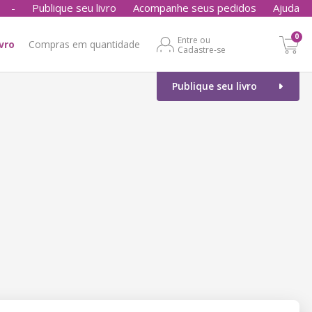
-
Publique seu livro
Acompanhe seus pedidos
Ajuda
0
Entre ou
ivro
Compras em quantidade
Cadastre-se
Publique seu livro