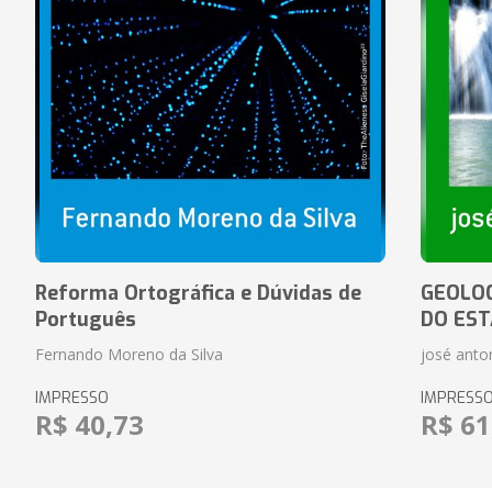
Reforma Ortográfica e Dúvidas de
GEOLOG
Português
DO EST
Fernando Moreno da Silva
josé anton
IMPRESSO
IMPRESS
R$ 40,73
R$ 61