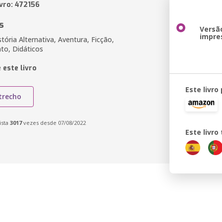
ivro: 472156
s
Versã
impre
ória Alternativa, Aventura, Ficção,
to, Didáticos
 este livro
Este livro
trecho
ista
3017
vezes desde 07/08/2022
Este livr