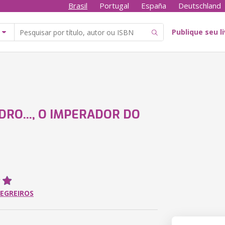
Brasil
Portugal
España
Deutschland
Publique seu l
DRO..., O IMPERADOR DO
O
NEGREIROS