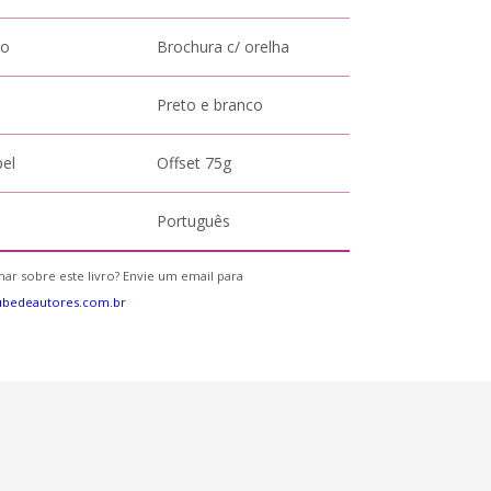
to
Brochura c/ orelha
Preto e branco
pel
Offset 75g
Português
ar sobre este livro? Envie um email para
ubedeautores.com.br