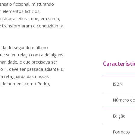
nsaio ficcional, misturando
 elementos fictícios,
ustrar a leitura, que, em suma,
ue transformaram e conduziram a
ida do segundo e último
ue se entrelaça com a de alguns
anidade, e que precisava ser
Característi
ro II, deve ser passada adiante. E,
da retaguarda das nossas
ias de homens como Pedro,
ISBN
Número de
Edição
Formato