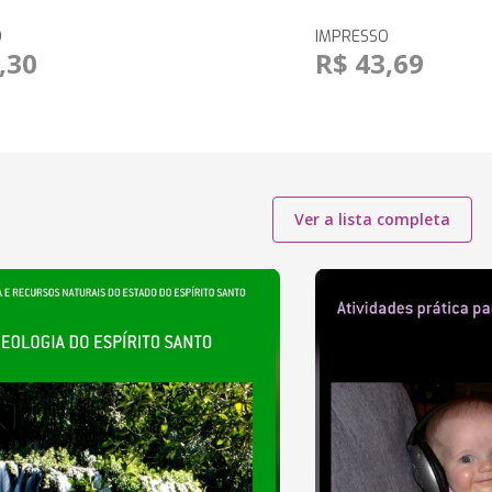
O
IMPRESSO
,30
R$ 43,69
Ver a lista completa