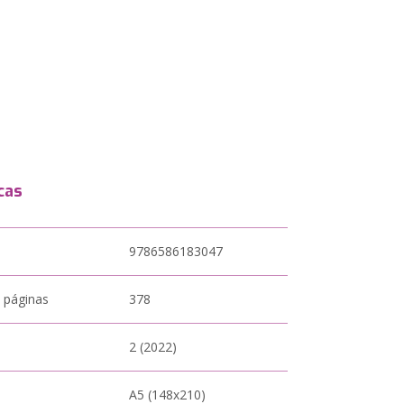
cas
9786586183047
 páginas
378
2 (2022)
A5 (148x210)