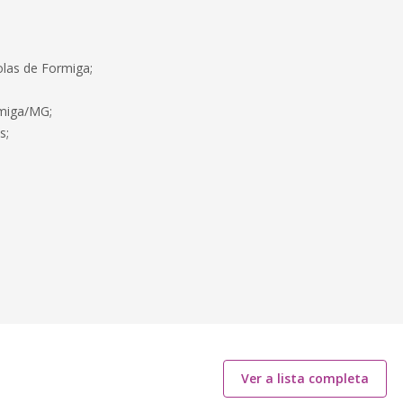
colas de Formiga;
rmiga/MG;
s;
Ver a lista completa