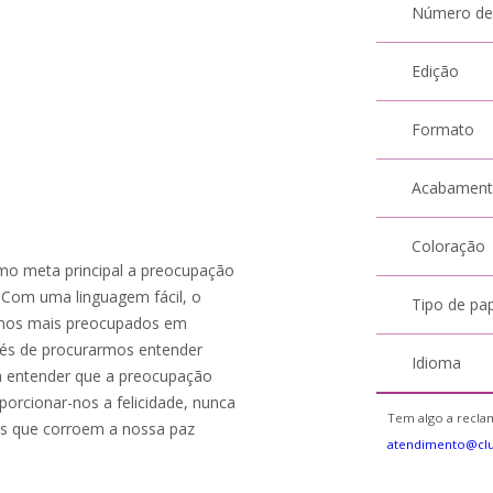
Número de
Edição
Formato
Acabamen
Coloração
mo meta principal a preocupação
. Com uma linguagem fácil, o
Tipo de pa
tamos mais preocupados em
nvés de procurarmos entender
Idioma
 a entender que a preocupação
porcionar-nos a felicidade, nunca
Tem algo a reclam
s que corroem a nossa paz
atendimento@cl