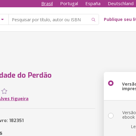
Brasil
Portugal
España
Deutschland
Publique seu l
dade do Perdão
Versã
impre
lves Figueira
Versã
ebook
vro: 182351
Le
s