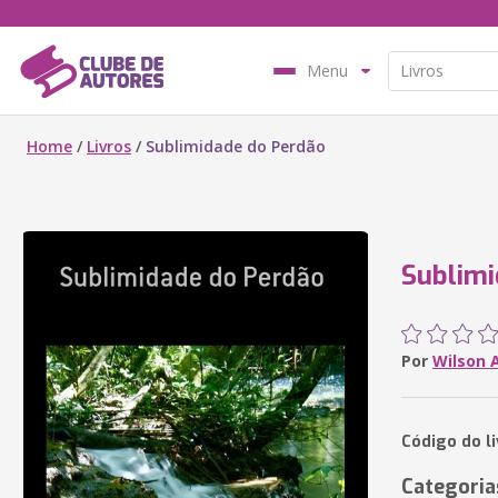
Menu
Home
/
Livros
/
Sublimidade do Perdão
Sublimi
Por
Wilson A
Código do li
Categoria