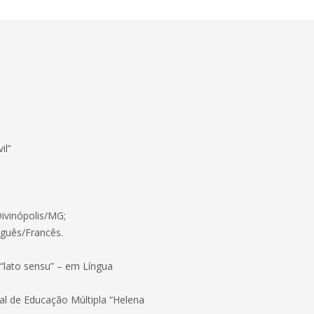
il”
Divinópolis/MG;
uguês/Francês.
 “lato sensu” – em Língua
pal de Educação Múltipla “Helena