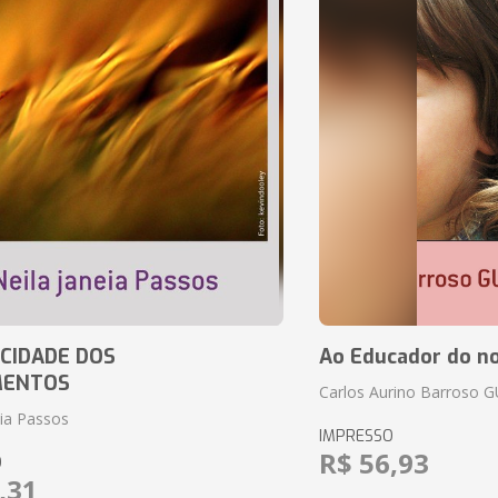
CIDADE DOS
Ao Educador do no
MENTOS
Carlos Aurino Barroso 
eia Passos
IMPRESSO
R$ 56,93
O
,31