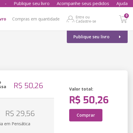
-
Publique seu livro
Acompanhe seus pedidos
Ajuda
0
Entre ou
ivro
Compras em quantidade
Cadastre-se
Publique seu livro
o
R$ 50,26
ssa
Valor total:
R$ 50,26
o
R$ 29,56
Comprar
ia em Pensática