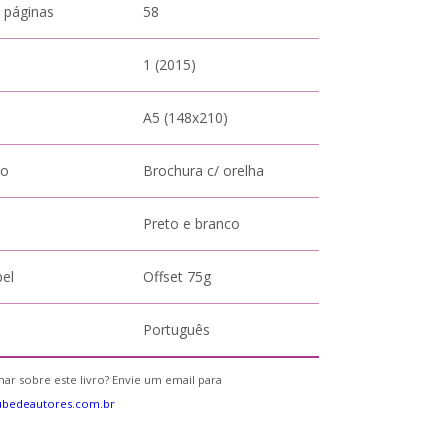
 páginas
58
1 (2015)
A5 (148x210)
to
Brochura c/ orelha
Preto e branco
pel
Offset 75g
Português
ar sobre este livro? Envie um email para
ubedeautores.com.br