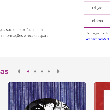
Edição
Idioma
a ,os sucos detox fazem um
Tem algo a reclam
m informações e receitas ,para
atendimento@cl
das