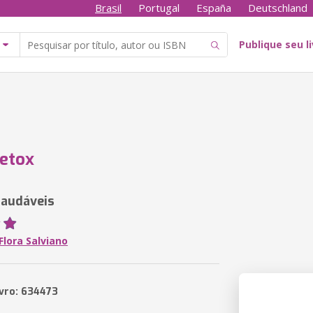
Brasil
Portugal
España
Deutschland
Publique seu l
etox
saudáveis
Flora Salviano
ivro: 634473