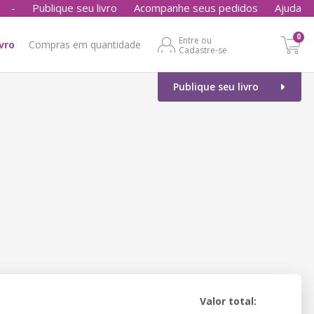
-
Publique seu livro
Acompanhe seus pedidos
Ajuda
0
Entre ou
ivro
Compras em quantidade
Cadastre-se
Publique seu livro
Valor total: