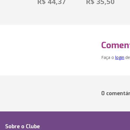
R$ 44,37
R$ 35,50
Coment
Faça o
login
dei
0 comentár
Sobre o Clube