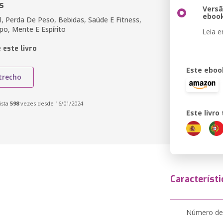
s
Vers
eboo
l, Perda De Peso, Bebidas, Saúde E Fitness,
rpo, Mente E Espírito
Leia 
 este livro
Este eboo
trecho
ista
598
vezes desde 16/01/2024
Este livr
Característi
Número de