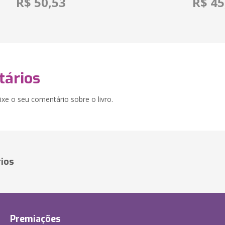
R$ 50,53
R$ 45
ários
xe o seu comentário sobre o livro.
ios
Premiações