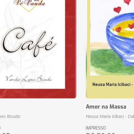
Amor na Massa
pes Bicudo
Neusa Maria Icibaci - Dali
O
IMPRESSO