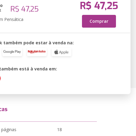
R$ 47,25
ão
R$ 47,25
k
em Pensática
Comprar
k também pode estar à venda na:
o também está à venda em:
cas
 páginas
18