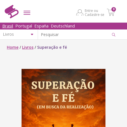
0
Entre ou
Cadastre-se
Brasil
Portugal
España
Deutschland
Home
/
Livros
/
Superação e fé