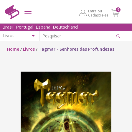
0
Entre ou
Cadastre-se
Brasil
Portugal
España
Deutschland
Home
/
Livros
/
Tagmar - Senhores das Profundezas