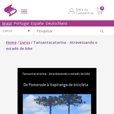
0
Entre ou
Cadastre-se
Brasil
Portugal
España
Deutschland
Home
/
Livros
/
Tansantacatarina - Atravessando o
estado de bike