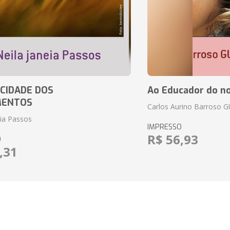
CIDADE DOS
Ao Educador do no
MENTOS
Carlos Aurino Barroso 
eia Passos
IMPRESSO
R$ 56,93
O
,31