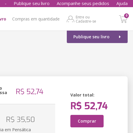
-
Publique seu livro
Acompanhe seus pedidos
Ajuda
0
Entre ou
ivro
Compras em quantidade
Cadastre-se
Publique seu livro
o
R$ 52,74
ssa
Valor total:
R$ 52,74
o
R$ 35,50
Comprar
ia em Pensática