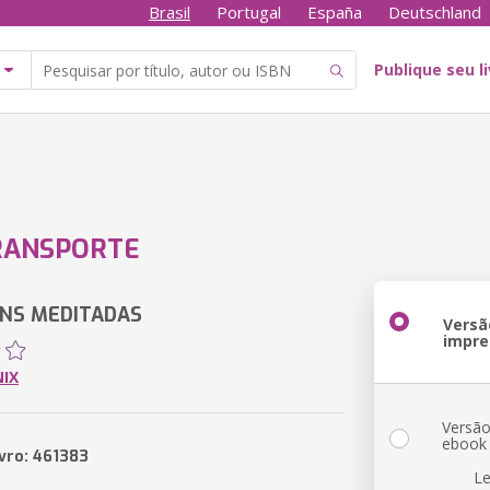
Brasil
Portugal
España
Deutschland
Publique seu l
RANSPORTE
NS MEDITADAS
Versã
impre
NIX
Versã
ebook
ivro: 461383
Le