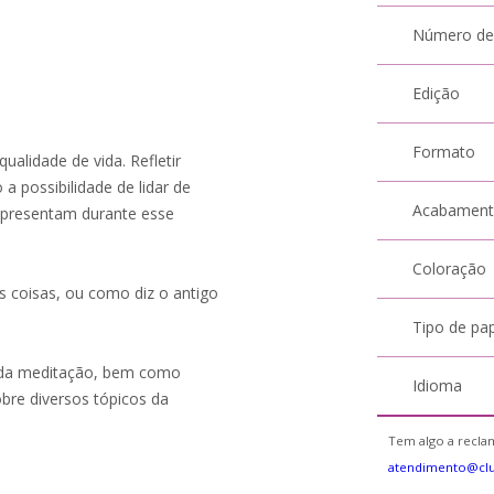
Número de
Edição
Formato
alidade de vida. Refletir
possibilidade de lidar de
Acabamen
 apresentam durante esse
Coloração
as coisas, ou como diz o antigo
Tipo de pa
r da meditação, bem como
Idioma
obre diversos tópicos da
Tem algo a reclam
atendimento@cl