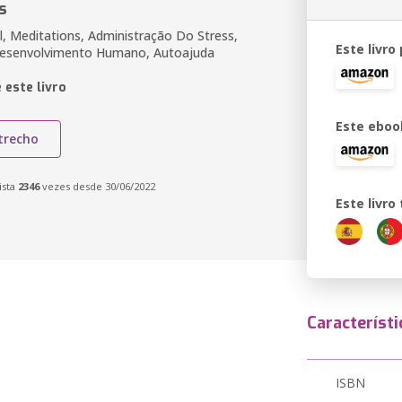
s
, Meditations, Administração Do Stress,
Este livro
Desenvolvimento Humano, Autoajuda
 este livro
Este eboo
trecho
ista
2346
vezes desde 30/06/2022
Este livr
Característi
ISBN