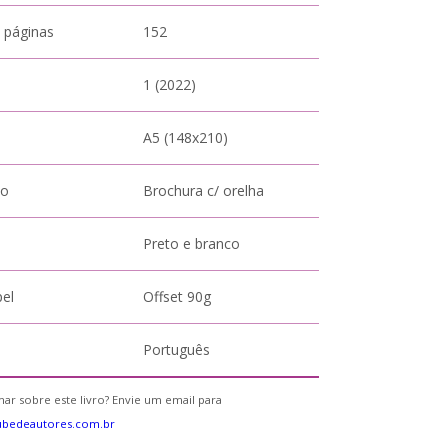
 páginas
152
1 (2022)
A5 (148x210)
to
Brochura c/ orelha
Preto e branco
pel
Offset 90g
Português
ar sobre este livro? Envie um email para
ubedeautores.com.br