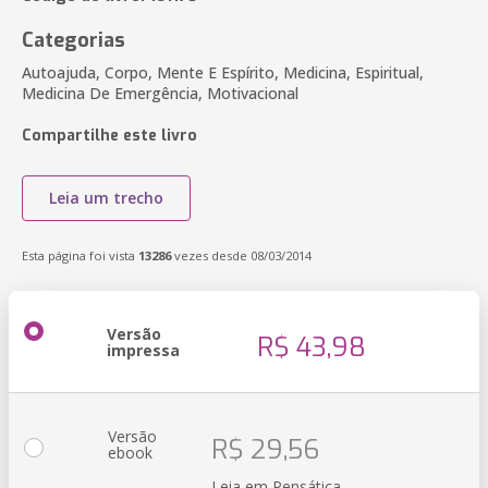
Categorias
Autoajuda, Corpo, Mente E Espírito, Medicina, Espiritual,
Medicina De Emergência, Motivacional
Compartilhe este livro
Leia um trecho
Esta página foi vista
13286
vezes desde 08/03/2014
Versão
R$ 43,98
impressa
Versão
R$ 29,56
ebook
Leia em Pensática