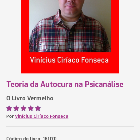
Teoria da Autocura na Psicanálise
O Livro Vermelho
Por
Vinícius Ciríaco Fonseca
Código do livro: 161170