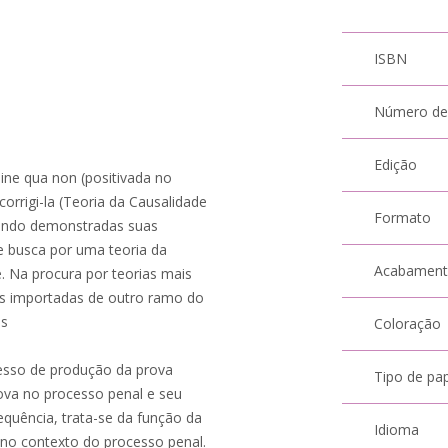
ISBN
Número de
Edição
ine qua non (positivada no
corrigi-la (Teoria da Causalidade
Formato
sendo demonstradas suas
se busca por uma teoria da
Acabamen
. Na procura por teorias mais
tas importadas de outro ramo do
as
Coloração
esso de produção da prova
Tipo de pa
rova no processo penal e seu
equência, trata-se da função da
Idioma
 no contexto do processo penal.