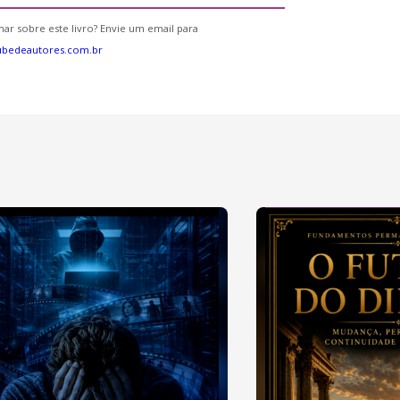
ar sobre este livro? Envie um email para
ubedeautores.com.br