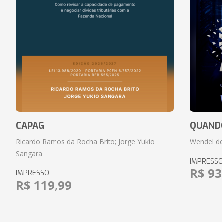
CAPAG
QUANDO
Ricardo Ramos da Rocha Brito; Jorge Yukio
Wendel de
Sangara
IMPRESS
R$ 93
IMPRESSO
R$ 119,99