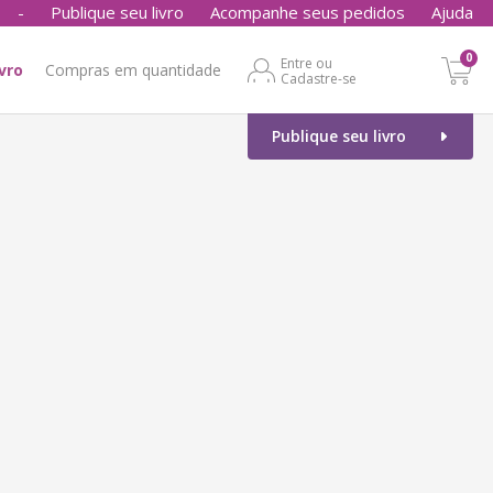
-
Publique seu livro
Acompanhe seus pedidos
Ajuda
0
Entre ou
ivro
Compras em quantidade
Cadastre-se
Publique seu livro