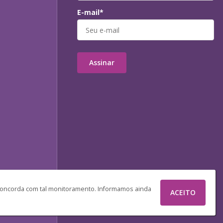
E-mail*
Assinar
 concorda com tal monitoramento. Informamos ainda
ACEITO