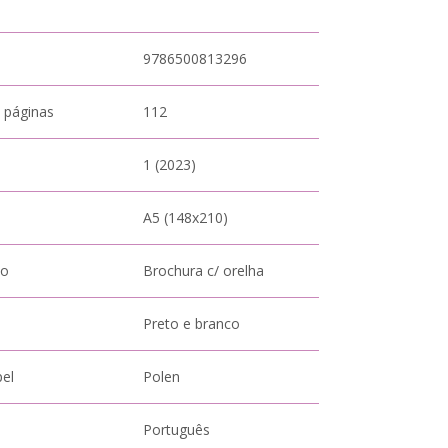
9786500813296
 páginas
112
1 (2023)
A5 (148x210)
to
Brochura c/ orelha
Preto e branco
pel
Polen
Português