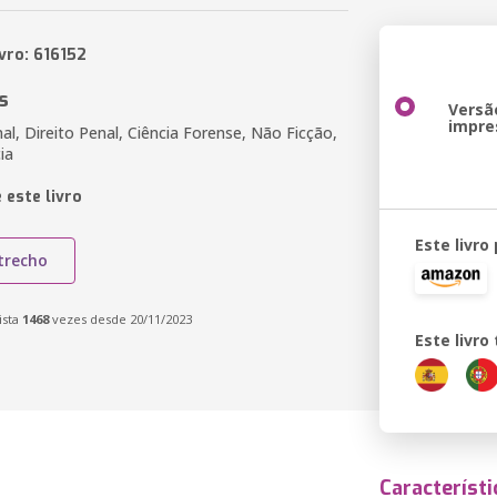
vro: 616152
s
Versã
impre
l, Direito Penal, Ciência Forense, Não Ficção,
ia
 este livro
Este livro
trecho
ista
1468
vezes desde 20/11/2023
Este livr
Característi