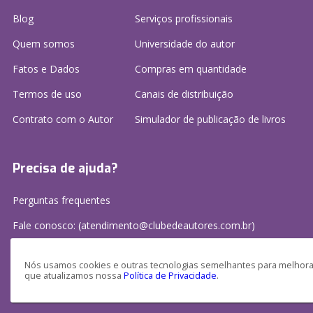
Blog
Serviços profissionais
Quem somos
Universidade do autor
Fatos e Dados
Compras em quantidade
Termos de uso
Canais de distribuição
Contrato com o Autor
Simulador de publicação
de livros
Precisa de ajuda?
Perguntas frequentes
Fale conosco: (atendimento@clubedeautores.com.br)
Nós usamos cookies e outras tecnologias semelhantes para melhorar
que atualizamos nossa
Política de Privacidade
.
Clube de Autores Publicações S/A - CNPJ: 16.779.786/0001-27
Av. Juscelino Kubitscheck, 350 - 2 andar - Centro, Joinville - SC, 89201-100