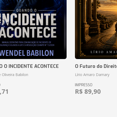
 O INCIDENTE ACONTECE
O Futuro do Direit
 Oliveira Babilon
Lírio Amaro Damary
O
IMPRESSO
,71
R$ 89,90