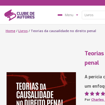
Menu
Home
/
Livros
/
Teorias da causalidade no direito penal
Teorias
penal
A perícia 
um enfoq
Por
Charles