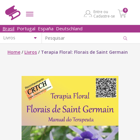
0
Entre ou
Cadastre-se
Brasil
Portugal
España
Deutschland
Home
/
Livros
/
Terapia Floral: Florais de Saint Germain