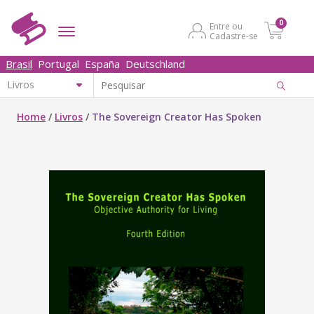
0
Entre ou
Cadastre-se
Brasil
Portugal
España
Deutschland
Home
/
Livros
/
The Sovereign Creator Has Spoken