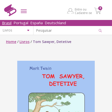
0
Entre ou
Cadastre-se
Brasil
Portugal
España
Deutschland
Home
/
Livros
/
Tom Sawyer, Detetive