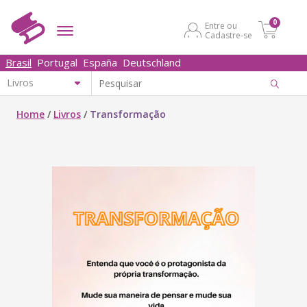
0
Entre ou
Cadastre-se
Brasil
Portugal
España
Deutschland
Home
/
Livros
/
Transformação