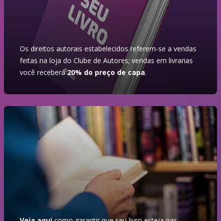
Os direitos autorais estabelecidos referem-se a vendas
feitas na loja do Clube de Autores; vendas em livrarias
você receberá
20% do preço de capa
.
Veja aqui
como garantir que seu livro esteja nas