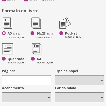
Formato do livro:
A5
16x23
Pocket
(Padrão)
(Novo!)
10,5CM X 14,8CM
14,8CM X 21,0CM
16,0CM X 23,0CM
Quadrado
A4
20,0CM X 20,0CM
21,0CM X 29,7CM
Páginas
Tipo de papel
Acabamento
Cor do miolo