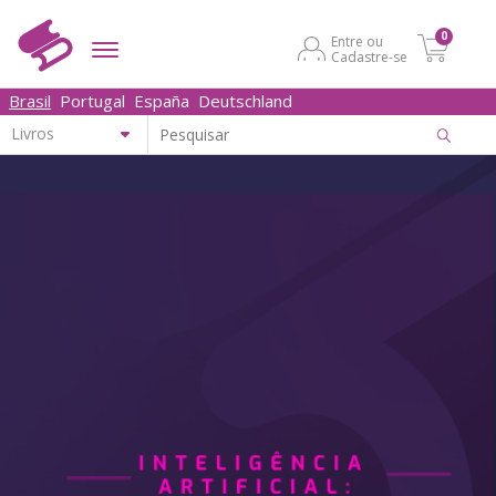
0
Entre ou
Cadastre-se
Brasil
Portugal
España
Deutschland