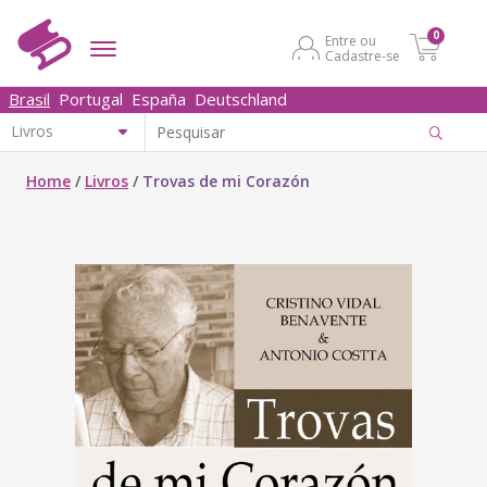
0
Entre ou
Cadastre-se
Brasil
Portugal
España
Deutschland
Home
/
Livros
/
Trovas de mi Corazón