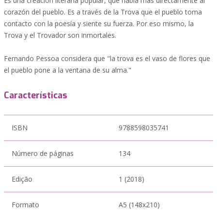
Es una creación literaria popular, que habla más directamente al
corazón del pueblo. Es a través de la Trova que el pueblo toma
contacto con la poesía y siente su fuerza. Por eso mismo, la
Trova y el Trovador son inmortales.
Fernando Pessoa considera que "la trova es el vaso de flores que
el pueblo pone a la ventana de su alma."
Características
ISBN
9788598035741
Número de páginas
134
Edição
1 (2018)
Formato
A5 (148x210)