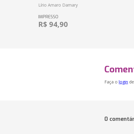
Lírio Amaro Damary
IMPRESSO
R$ 94,90
Coment
Faça o
login
dei
0 comentár