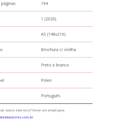
 páginas
194
1 (2020)
A5 (148x210)
to
Brochura c/ orelha
Preto e branco
pel
Polen
Português
ar sobre este livro? Envie um email para
ubedeautores.com.br