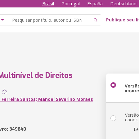
Brasil
Portugal
España
Deutschland
Publique seu l
Multinível de Direitos
Versã
impre
 Ferreira Santos; Manoel Severino Moraes
Versã
ebook
ivro: 349840
Le