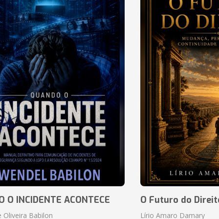
 O INCIDENTE ACONTECE
O Futuro do Direit
 Oliveira Babilon
Lírio Amaro Damary