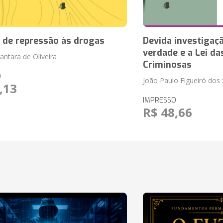
a de repressão às drogas
Devida investigaçã
verdade e a Lei d
cantara de Oliveira
Criminosas
O
João Paulo Figueiró dos
,13
IMPRESSO
R$ 48,66