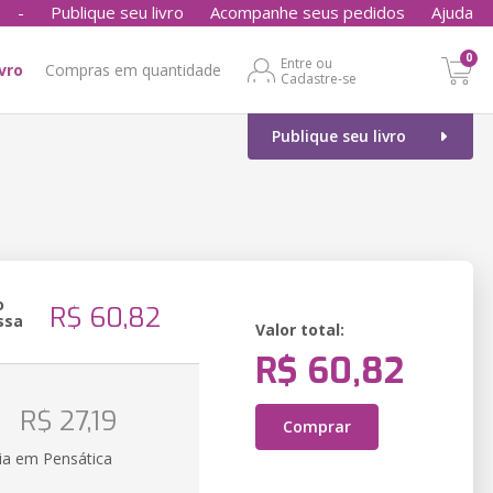
-
Publique seu livro
Acompanhe seus pedidos
Ajuda
0
Entre ou
ivro
Compras em quantidade
Cadastre-se
Publique seu livro
o
R$ 60,82
ssa
Valor total:
R$ 60,82
o
R$ 27,19
Comprar
ia em Pensática