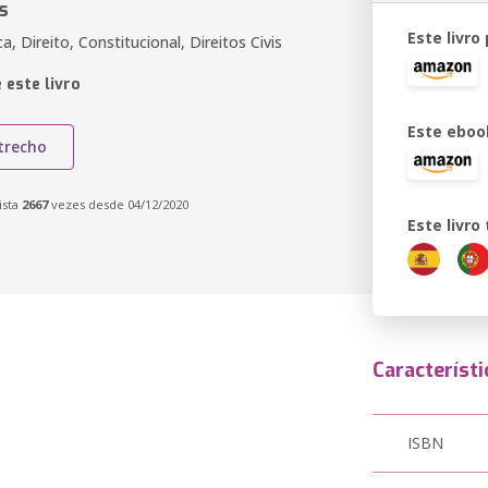
s
Este livro
ca, Direito, Constitucional, Direitos Civis
 este livro
Este eboo
trecho
ista
2667
vezes desde 04/12/2020
Este livr
Característi
ISBN