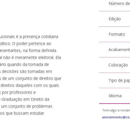
Número de
Edição
Formato
tucionais é a presença cotidiana
olítico. O poder pertence ao
Acabamen
esentantes, na forma definida
l não é meramente eleitoral. Ela
tário quando da tomada de
Coloração
ais decisões são tomadas em
s de um conjunto de direitos que
Tipo de pa
 direitos daqueles com os quais
s por professores e
Idioma
-Graduação em Direito da
m um conjunto de problemas
Tem algo a reclam
 os que buscam estudar
atendimento@cl