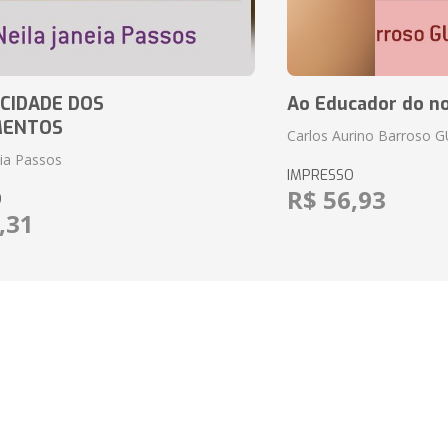
CIDADE DOS
Ao Educador do no
MENTOS
Carlos Aurino Barroso 
eia Passos
IMPRESSO
R$ 56,93
O
,31