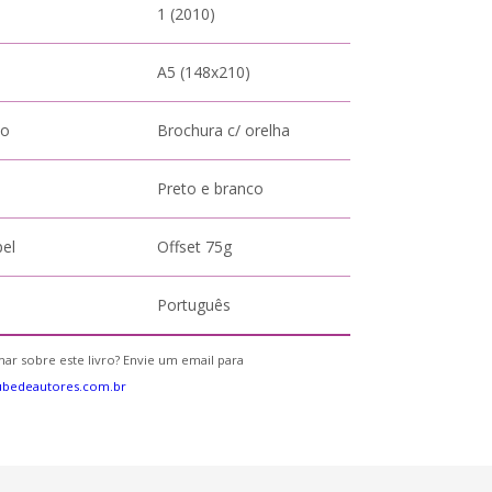
1 (2010)
A5 (148x210)
to
Brochura c/ orelha
Preto e branco
pel
Offset 75g
Português
ar sobre este livro? Envie um email para
ubedeautores.com.br