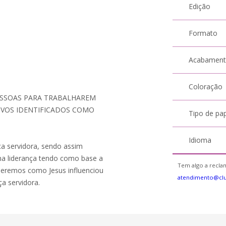
Edição
Formato
Acabamen
Coloração
PESSOAS PARA TRABALHAREM
IVOS IDENTIFICADOS COMO
Tipo de pa
Idioma
ça servidora, sendo assim
a liderança tendo como base a
Tem algo a reclam
nderemos como Jesus influenciou
atendimento@cl
ça servidora.