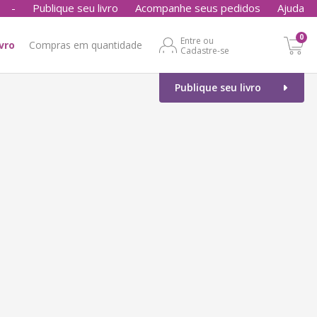
-
Publique seu livro
Acompanhe seus pedidos
Ajuda
0
Entre ou
ivro
Compras em quantidade
Cadastre-se
Publique seu livro