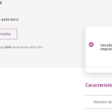
s
 este livro
trecho
Versã
ista
3547
vezes desde 05/01/2011
impre
Característi
Número de