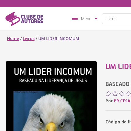
Menu
Home
/
Livros
/
UM LIDER INCOMUM
UM LID
BASEADO 
Por
PR CESA
Código do l