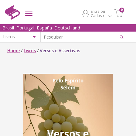
0
Entre ou
Cadastre-se
Brasil
Portugal
España
Deutschland
Home
/
Livros
/
Versos e Assertivas