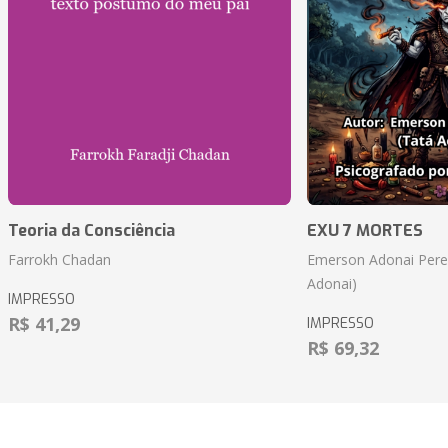
Teoria da Consciência
EXU 7 MORTES
Farrokh Chadan
Emerson Adonai Pere
Adonai)
IMPRESSO
R$ 41,29
IMPRESSO
R$ 69,32