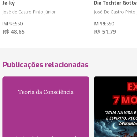
Je-ký
Die Tochter Gotte
José de Castro Pinto Júnior
José De Castro Pinto 
IMPRESSO
IMPRESSO
R$ 48,65
R$ 51,79
Publicações relacionadas