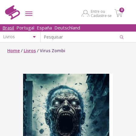
0
Entre ou
Cadastre-se
Brasil
Portugal
España
Deutschland
Home
/
Livros
/
Virus Zombi