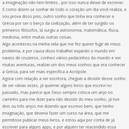
a imaginação não tem limites... por isso nunca deixei de escrever.
E como dizem se sonhar de todo o coração um dia você realiza, e
sou prova disso pois, outro sonho que tinha era conhecer a
Grécia por ser o berço da civilização, além de ter surgido os
primeiros filósofos, lá surgiu a astronomia, matemática, física,
medicina, entre muitas outras coisas.
Algo aconteceu na minha vida que me fez querer fugir de meus
problema, e por causa disso trabalhei viajando o mundo em
navios de cruzeiros, conheci vários pedacinhos do mundo e vivi
muitas aventuras, realizei um dos meus sonhos que era conhecer
a Grécia, para ser mais especifica a Acrópole.
Agora com relação a ser escritora, cheguei a desistir desse sonho
de ser várias vezes, já queimei alguns livros que escrevi no
passado, mas parece que Deus sempre coloca um anjo no
caminho para me dizer para não desistir do meu sonho, já tive
dois ou três anjos me dizendo que escrevo bem, que tenho
imaginação, que deveria fazer um curso na área, que me
permitisse publicar meus livros, e estou aqui por conta de já
escrever para alguns apps, e por alguém ter reacendido essa