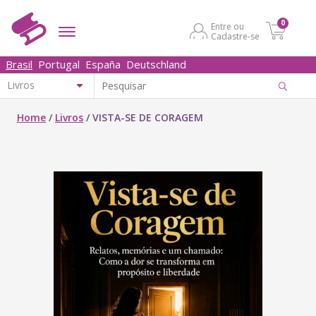
0
Entre ou
Cadastre-se
Brasil
Portugal
España
Deutschland
Home
/
Livros
/
VISTA-SE DE CORAGEM