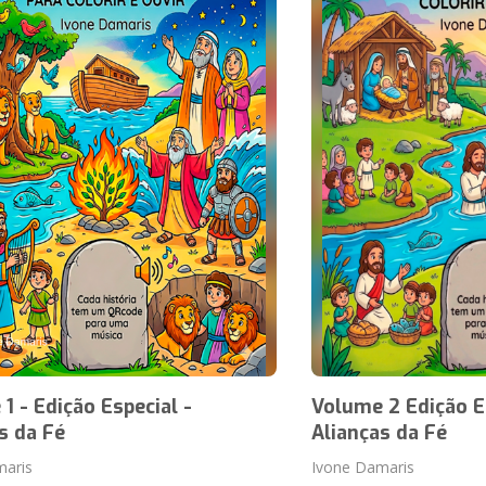
1 - Edição Especial -
Volume 2 Edição Es
s da Fé
Alianças da Fé
maris
Ivone Damaris