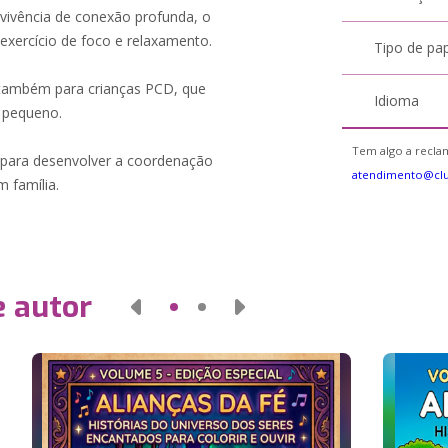
 vivência de conexão profunda, o
exercício de foco e relaxamento.
Tipo de pa
r também para crianças PCD, que
Idioma
a pequeno.
Tem algo a reclam
 para desenvolver a coordenação
atendimento@cl
 família.
e autor