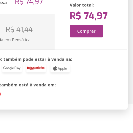
R$ 74,97
ssa
Valor total:
R$ 74,97
o
R$ 41,44
Comprar
ia em Pensática
k também pode estar à venda na:
o também está à venda em: