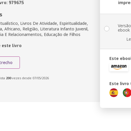
impre
ivro: 979675
s
tualístico, Livros De Atividade, Espiritualidade,
Versã
a, Africano, Religião, Literatura Infanto Juvenil,
ebook
ília E Relacionamentos, Educação de Filhos
Le
 este livro
Este eboo
trecho
ista
200
vezes desde 07/05/2026
Este livr