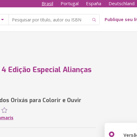
Brasil
Portugal
España
Deutschland
Publique seu l
4 Edição Especial Alianças
dos Orixás para Colorir e Ouvir
amaris
Versã