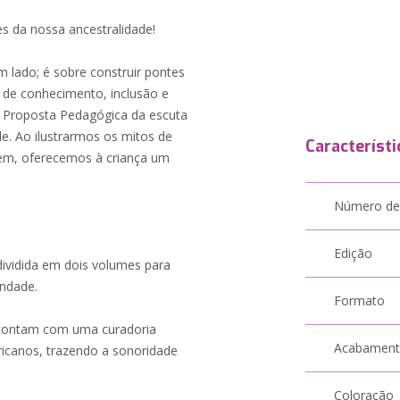
es da nossa ancestralidade!
m lado; é sobre construir pontes
 de conhecimento, inclusão e
a Proposta Pedagógica da escuta
de. Ao ilustrarmos os mitos de
Característi
gem, oferecemos à criança um
Número de
Edição
ividida em dois volumes para
indade.
Formato
s contam com uma curadoria
Acabamen
fricanos, trazendo a sonoridade
Coloração