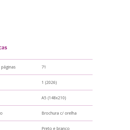
cas
 páginas
71
1 (2026)
A5 (148x210)
to
Brochura c/ orelha
Preto e branco