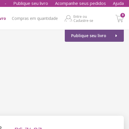
-
Publique seu livro
Acompanhe seus pedidos
Ajuda
0
Entre ou
ivro
Compras em quantidade
Cadastre-se
Publique seu livro
o