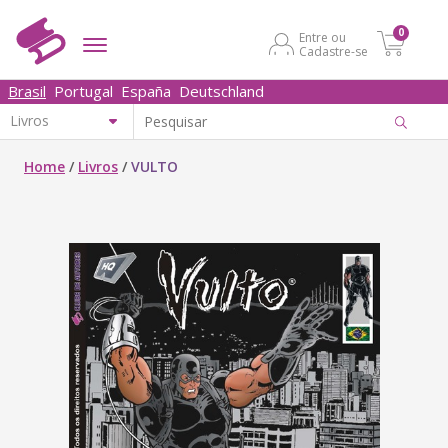
0
Entre ou
Cadastre-se
Brasil
Portugal
España
Deutschland
Home
/
Livros
/
VULTO