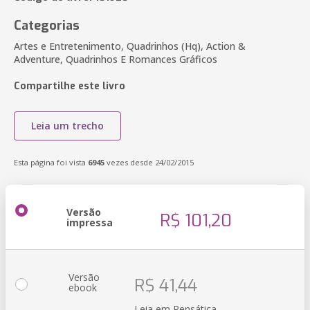
Categorias
Artes e Entretenimento, Quadrinhos (Hq), Action &
Adventure, Quadrinhos E Romances Gráficos
Compartilhe este livro
Leia um trecho
Esta página foi vista
6945
vezes desde 24/02/2015
Versão
R$ 101,20
impressa
Versão
R$ 41,44
ebook
Leia em Pensática