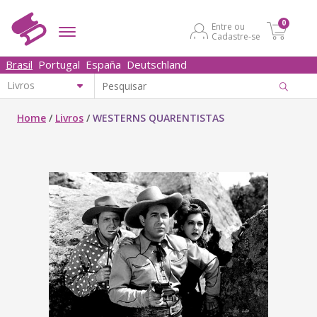
0
Entre ou
Cadastre-se
Brasil
Portugal
España
Deutschland
Home
/
Livros
/
WESTERNS QUARENTISTAS