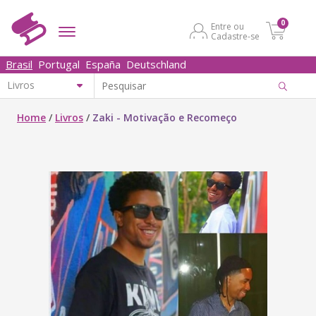
0
Entre ou
Cadastre-se
Brasil
Portugal
España
Deutschland
Home
/
Livros
/
Zaki - Motivação e Recomeço