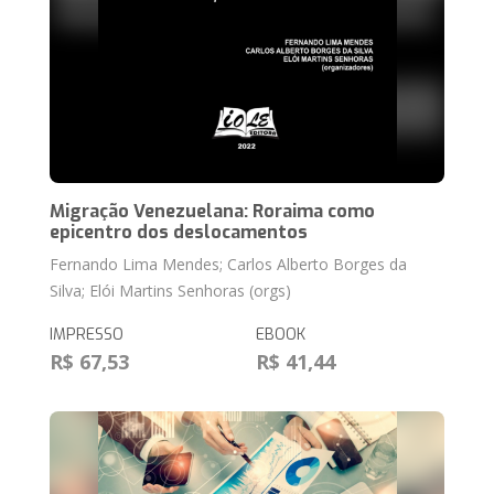
Migração Venezuelana: Roraima como
epicentro dos deslocamentos
Fernando Lima Mendes; Carlos Alberto Borges da
Silva; Elói Martins Senhoras (orgs)
IMPRESSO
EBOOK
R$ 67,53
R$ 41,44