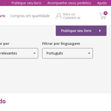
-
Publique seu livro
Acompanhe seus pedidos
Ajuda
0
Entre ou
ivro
Compras em quantidade
Cadastre-se
Publique seu livro
r por
Filtrar por linguagem
do