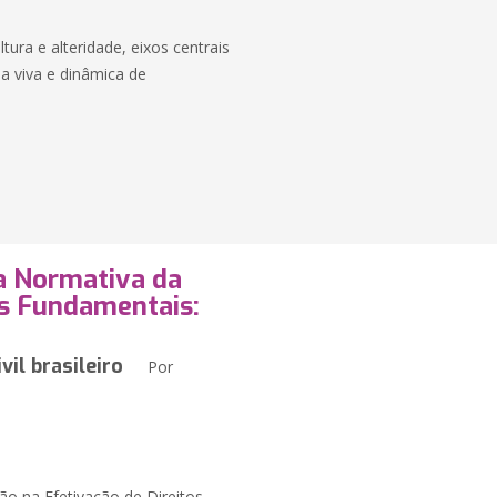
ura e alteridade, eixos centrais
a viva e dinâmica de
ça Normativa da
os Fundamentais:
vil brasileiro
Por
ão na Efetivação de Direitos