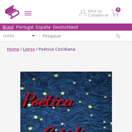
0
Entre ou
Cadastre-se
Brasil
Portugal
España
Deutschland
Home
/
Livros
/
Poética Cotidiana