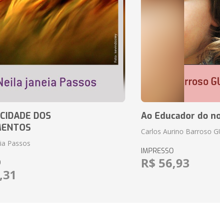
CIDADE DOS
Ao Educador do no
MENTOS
Carlos Aurino Barroso 
eia Passos
IMPRESSO
R$ 56,93
O
,31