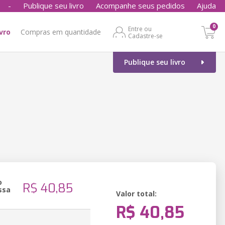
-
Publique seu livro
Acompanhe seus pedidos
Ajuda
0
Entre ou
ivro
Compras em quantidade
Cadastre-se
Publique seu livro
o
R$ 40,85
ssa
Valor total:
R$ 40,85