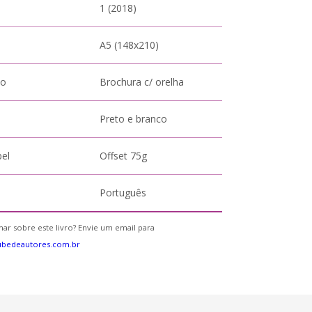
1 (2018)
A5 (148x210)
to
Brochura c/ orelha
Preto e branco
pel
Offset 75g
Português
ar sobre este livro? Envie um email para
ubedeautores.com.br