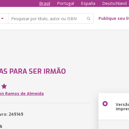
Brasil
Portugal
España
Deutschland
Publique seu l
CAS PARA SER IRMÃO
on Ramos de Almeida
Versã
impre
ivro: 249149
s