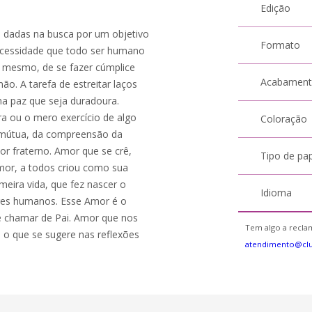
Edição
os dadas na busca por um objetivo
Formato
ecessidade que todo ser humano
o mesmo, de se fazer cúmplice
Acabamen
mão. A tarefa de estreitar laços
ma paz que seja duradoura.
a ou o mero exercício de algo
Coloração
da mútua, da compreensão da
mor fraterno. Amor que se crê,
Tipo de pa
amor, a todos criou como sua
eira vida, que fez nascer o
Idioma
res humanos. Esse Amor é o
e chamar de Pai. Amor que nos
Tem algo a reclam
s o que se sugere nas reflexões
atendimento@cl