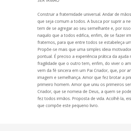
SER IRMÃO
Construir a fraternidade universal. Andar de mã
que seja comum a todos. A busca por suprir a n
tem de se agregar ao seu semelhante e, por iss
naquilo que a todos edifica, enfim, de se fazer ir
fraternos, para que entre todos se estabeleça u
Propõe-se mais que uma simples ideia motivador
pontual. É preciso a experiência prática da aju
fragilidade que o outro tem, enfim, do viver o a
vem da fé sincera em um Pai Criador, que, por 
imagem e semelhança. Amor que fez brotar a prim
primeiro homem. Amor que uniu os primeiros se
Criador, que se nomeia de Deus, a quem se pod
fez todos irmãos. Proposta de vida. Acolhê-la, ei
que compõe este pequeno livro.