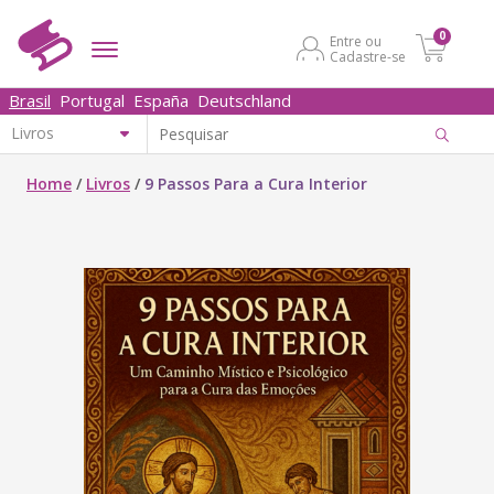
0
Entre ou
Cadastre-se
Brasil
Portugal
España
Deutschland
Home
/
Livros
/
9 Passos Para a Cura Interior