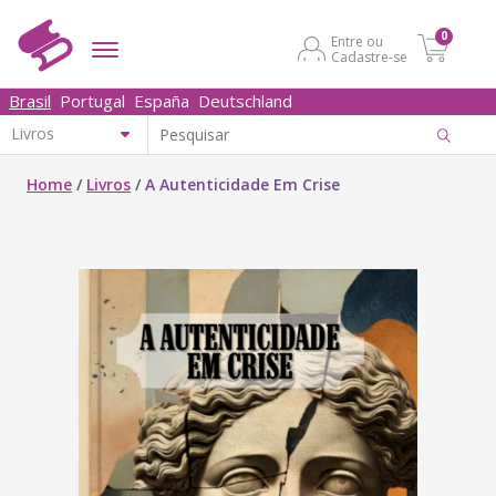
0
Entre ou
Cadastre-se
Brasil
Portugal
España
Deutschland
Home
/
Livros
/
A Autenticidade Em Crise