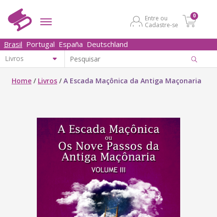
0
Entre ou
Cadastre-se
Brasil
Portugal
España
Deutschland
Home
/
Livros
/
A Escada Maçônica da Antiga Maçonaria