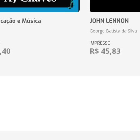
cação e Música
JOHN LENNON
George Batista da Silva
O
IMPRESSO
,40
R$ 45,83