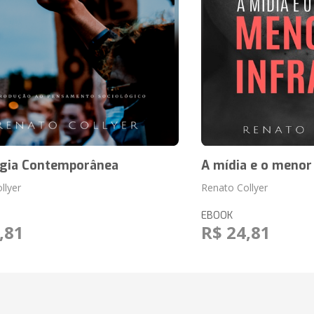
ogia Contemporânea
A mídia e o menor 
llyer
Renato Collyer
EBOOK
,81
R$ 24,81