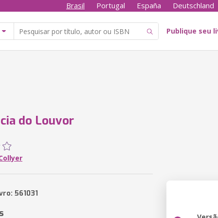
Brasil
Portugal
España
Deutschland
Publique seu l
cia do Louvor
Collyer
vro: 561031
s
Versã