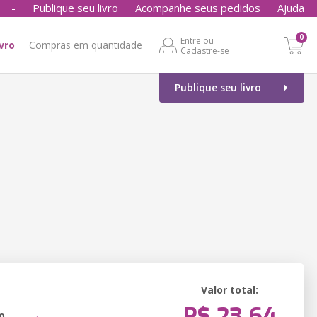
-
Publique seu livro
Acompanhe seus pedidos
Ajuda
0
Entre ou
ivro
Compras em quantidade
Cadastre-se
Publique seu livro
Valor total:
R$ 23,64
o