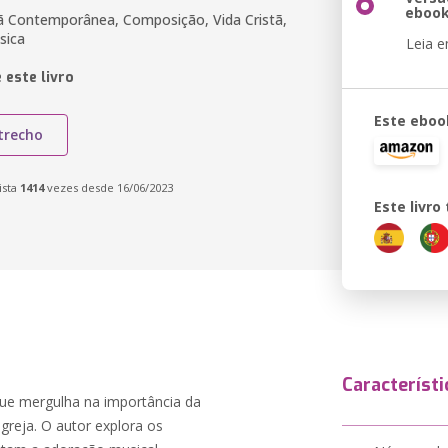
eboo
tã Contemporânea, Composição, Vida Cristã,
sica
Leia 
 este livro
Este eboo
trecho
ista
1414
vezes desde 16/06/2023
Este livr
Característi
que mergulha na importância da
greja. O autor explora os