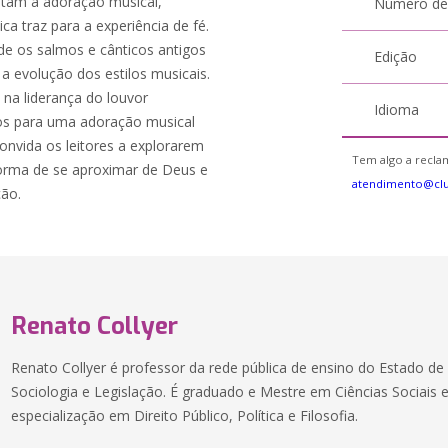
ntam a adoração musical,
Número de
a traz para a experiência de fé.
sde os salmos e cânticos antigos
Edição
 evolução dos estilos musicais.
 na liderança do louvor
Idioma
cos para uma adoração musical
onvida os leitores a explorarem
Tem algo a reclam
orma de se aproximar de Deus e
atendimento@cl
ção.
Renato Collyer
Renato Collyer é professor da rede pública de ensino do Estado de
Sociologia e Legislação. É graduado e Mestre em Ciências Sociais e
especialização em Direito Público, Política e Filosofia.