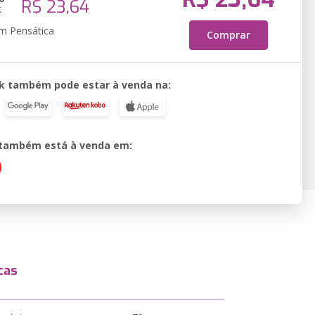
R$ 23,64
k
em Pensática
Comprar
k também pode estar à venda na:
o também está à venda em:
cas