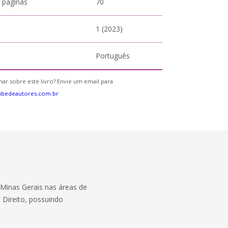
 páginas
70
1 (2023)
Português
ar sobre este livro? Envie um email para
ubedeautores.com.br
 Minas Gerais nas áreas de
 Direito, possuindo