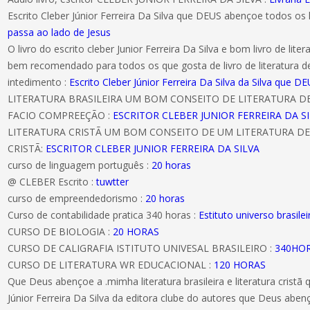
Escrito Cleber Júnior Ferreira Da Silva que DEUS abençoe todos os 
passa ao lado de Jesus
O livro do escrito cleber Junior Ferreira Da Silva e bom livro de literat
bem recomendado para todos os que gosta de livro de literatura d
intedimento :
Escrito Cleber Júnior Ferreira Da Silva da Silva que
LITERATURA BRASILEIRA UM BOM CONSEITO DE LITERATURA 
FACIO COMPREEÇÃO :
ESCRITOR CLEBER JUNIOR FERREIRA DA S
LITERATURA CRISTÃ UM BOM CONSEITO DE UM LITERATURA DE
CRISTÃ:
ESCRITOR CLEBER JUNIOR FERREIRA DA SILVA
curso de linguagem português :
20 horas
@ CLEBER Escrito :
tuwtter
curso de empreendedorismo :
20 horas
Curso de contabilidade pratica 340 horas :
Estituto universo brasilei
CURSO DE BIOLOGIA :
20 HORAS
CURSO DE CALIGRAFIA ISTITUTO UNIVESAL BRASILEIRO :
340HO
CURSO DE LITERATURA WR EDUCACIONAL :
120 HORAS
Que Deus abençoe a .mimha literatura brasileira e literatura cristã
Júnior Ferreira Da Silva da editora clube do autores que Deus ab