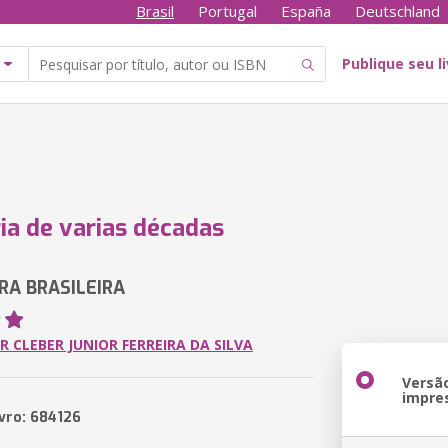
Brasil
Portugal
España
Deutschland
Publique seu l
ria de varias décadas
RA BRASILEIRA
R CLEBER JUNIOR FERREIRA DA SILVA
Versã
impre
ivro: 684126