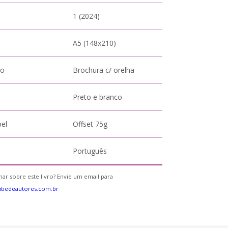
1 (2024)
A5 (148x210)
to
Brochura c/ orelha
Preto e branco
pel
Offset 75g
Português
ar sobre este livro? Envie um email para
ubedeautores.com.br