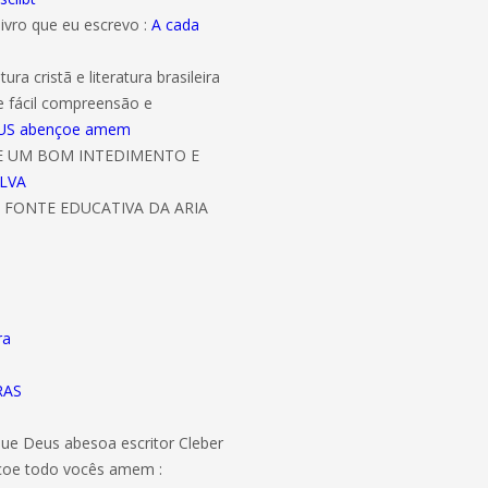
livro que eu escrevo :
A cada
ura cristã e literatura brasileira
e fácil compreensão e
 DEUS abençoe amem
DE UM BOM INTEDIMENTO E
ILVA
 FONTE EDUCATIVA DA ARIA
ra
RAS
 que Deus abesoa escritor Cleber
ençoe todo vocês amem :