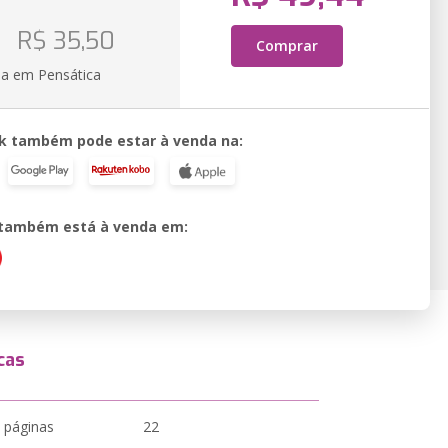
R$ 35,50
Comprar
ia em Pensática
k também pode estar à venda na:
o também está à venda em:
cas
 páginas
22