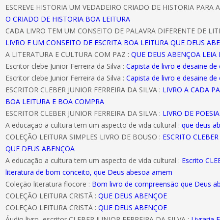
ESCREVE HISTORIA UM VEDADEIRO CRIADO DE HISTORIA PARA A
O CRIADO DE HISTORIA BOA LEITURA
CADA LIVRO TEM UM CONSEITO DE PALAVRA DIFERENTE DE LIT
LIVRO E UM CONSEITO DE ESCRITA BOA LEITURA QUE DEUS AB
A LITERATURA E CULTURA COM PAZ :
QUE DEUS ABENÇOA LEIA 
Escritor clebe Junior Ferreira da Silva :
Capista de livro e desaine de
Escritor clebe Junior Ferreira da Silva :
Capista de livro e desaine de
ESCRITOR CLEBER JUNIOR FERREIRA DA SILVA :
LIVRO A CADA P
BOA LEITURA E BOA COMPRA
ESCRITOR CLEBER JUNIOR FERREIRA DA SILVA :
LIVRO DE POESI
A educação a cultura tem um aspecto de vida cultural :
que deus a
COLEÇÃO LEITURA SIMPLES LIVRO DE BOUSO :
ESCRITO CLEBER 
QUE DEUS ABENÇOA
A educação a cultura tem um aspecto de vida cultural :
Escrito CL
literatura de bom conceito, que Deus abesoa amem
Coleção literatura flocore :
Bom livro de compreensão que Deus 
COLEÇÃO LEITURA CRISTÃ :
QUE DEUS ABENÇOE
COLEÇÃO LEITURA CRISTÃ :
QUE DEUS ABENÇOE
Áudio livro, escritor CLEBER JUNIOR FERREIRA DA SILVA :
Livraria E