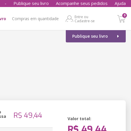
-
Publique seu livro
Acompanhe seus pedidos
Ajuda
0
Entre ou
ivro
Compras em quantidade
Cadastre-se
Publique seu livro
o
R$ 49,44
ssa
Valor total:
R$ 49,44