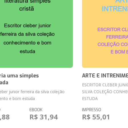
ria uma simples
ARTE E INTRENIM
ada
ESCRITOR CLEBER JUNI
leber junior ferreira da silva coleção
SILVA COLEÇÃO CONH
ento e bom estuda
ESTUDA
O
EBOOK
IMPRESSO
,88
R$ 31,94
R$ 55,01