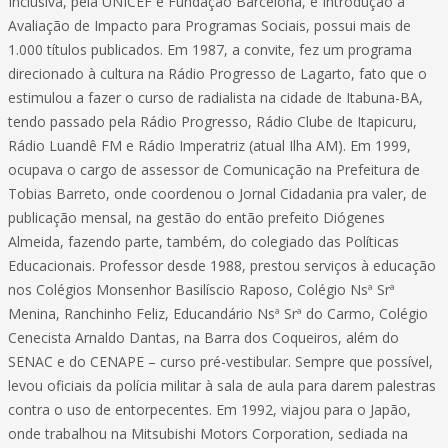
Inclusiva, pela UNICEF e Fundação Barcelona, e Introdução à
Avaliação de Impacto para Programas Sociais, possui mais de
1.000 títulos publicados. Em 1987, a convite, fez um programa
direcionado à cultura na Rádio Progresso de Lagarto, fato que o
estimulou a fazer o curso de radialista na cidade de Itabuna-BA,
tendo passado pela Rádio Progresso, Rádio Clube de Itapicuru,
Rádio Luandê FM e Rádio Imperatriz (atual Ilha AM). Em 1999,
ocupava o cargo de assessor de Comunicação na Prefeitura de
Tobias Barreto, onde coordenou o Jornal Cidadania pra valer, de
publicação mensal, na gestão do então prefeito Diógenes
Almeida, fazendo parte, também, do colegiado das Políticas
Educacionais. Professor desde 1988, prestou serviços à educação
nos Colégios Monsenhor Basilíscio Raposo, Colégio Nsª Srª
Menina, Ranchinho Feliz, Educandário Nsª Srª do Carmo, Colégio
Cenecista Arnaldo Dantas, na Barra dos Coqueiros, além do
SENAC e do CENAPE – curso pré-vestibular. Sempre que possível,
levou oficiais da polícia militar à sala de aula para darem palestras
contra o uso de entorpecentes. Em 1992, viajou para o Japão,
onde trabalhou na Mitsubishi Motors Corporation, sediada na