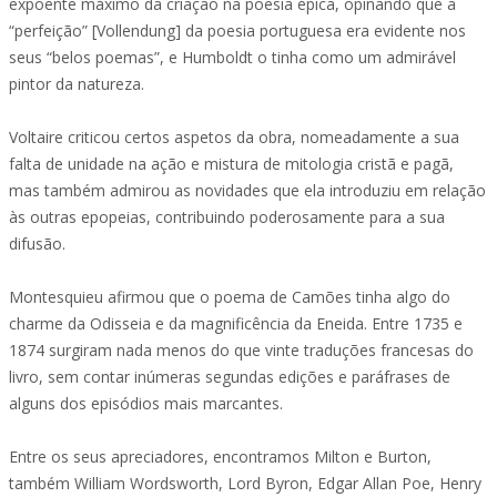
expoente máximo da criação na poesia épica, opinando que a
“perfeição” [Vollendung] da poesia portuguesa era evidente nos
seus “belos poemas”, e Humboldt o tinha como um admirável
pintor da natureza.
Voltaire criticou certos aspetos da obra, nomeadamente a sua
falta de unidade na ação e mistura de mitologia cristã e pagã,
mas também admirou as novidades que ela introduziu em relação
às outras epopeias, contribuindo poderosamente para a sua
difusão.
Montesquieu afirmou que o poema de Camões tinha algo do
charme da Odisseia e da magnificência da Eneida. Entre 1735 e
1874 surgiram nada menos do que vinte traduções francesas do
livro, sem contar inúmeras segundas edições e paráfrases de
alguns dos episódios mais marcantes.
Entre os seus apreciadores, encontramos Milton e Burton,
também William Wordsworth, Lord Byron, Edgar Allan Poe, Henry