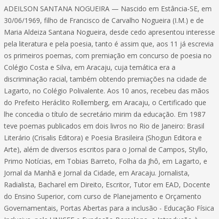
ADEILSON SANTANA NOGUEIRA — Nascido em Estância-SE, em
30/06/1969, filho de Francisco de Carvalho Nogueira (I.M.) e de
Maria Aldeiza Santana Nogueira, desde cedo apresentou interesse
pela literatura e pela poesia, tanto é assim que, aos 11 já escrevia
os primeiros poemas, com premiação em concurso de poesia no
Colégio Costa e Silva, em Aracaju, cuja temática era a
discriminação racial, também obtendo premiações na cidade de
Lagarto, no Colégio Polivalente. Aos 10 anos, recebeu das mãos
do Prefeito Heráclito Rollemberg, em Aracaju, o Certificado que
lhe concedia o título de secretário mirim da educação. Em 1987
teve poemas publicados em dois livros no Rio de Janeiro: Brasil
Literário (Crisalis Editora) e Poesia Brasileira (Shogun Editora e
Arte), além de diversos escritos para o Jornal de Campos, Styllo,
Primo Notícias, em Tobias Barreto, Folha da Jhô, em Lagarto, e
Jornal da Manhã e Jornal da Cidade, em Aracaju. Jornalista,
Radialista, Bacharel em Direito, Escritor, Tutor em EAD, Docente
do Ensino Superior, com curso de Planejamento e Orçamento
Governamentais, Portas Abertas para a inclusão - Educação Física