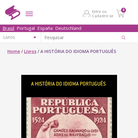
0
Entre ou
Cadastre-se
Brasil
Portugal
España
Deutschland
Home
/
Livros
/
A HISTÓRIA DO IDIOMA PORTUGUÊS