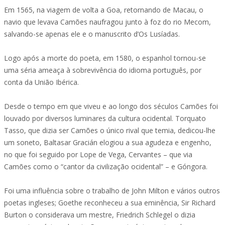
Em 1565, na viagem de volta a Goa, retornando de Macau, o
navio que levava Camões naufragou junto à foz do rio Mecom,
salvando-se apenas ele e o manuscrito d’Os Lusíadas.
Logo após a morte do poeta, em 1580, o espanhol tornou-se
uma séria ameaça à sobrevivência do idioma português, por
conta da União Ibérica.
Desde o tempo em que viveu e ao longo dos séculos Camões foi
louvado por diversos luminares da cultura ocidental. Torquato
Tasso, que dizia ser Camões o único rival que temia, dedicou-lhe
um soneto, Baltasar Gracián elogiou a sua agudeza e engenho,
no que foi seguido por Lope de Vega, Cervantes – que via
Camões como o “cantor da civilização ocidental” – e Góngora.
Foi uma influência sobre o trabalho de John Milton e vários outros
poetas ingleses; Goethe reconheceu a sua eminência, Sir Richard
Burton o considerava um mestre, Friedrich Schlegel o dizia