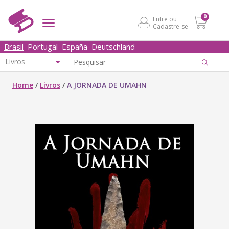
0
Entre ou
Cadastre-se
Brasil
Portugal
España
Deutschland
Home
/
Livros
/
A JORNADA DE UMAHN