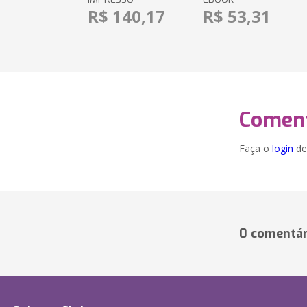
R$ 140,17
R$ 53,31
Coment
Faça o
login
dei
0 comentár