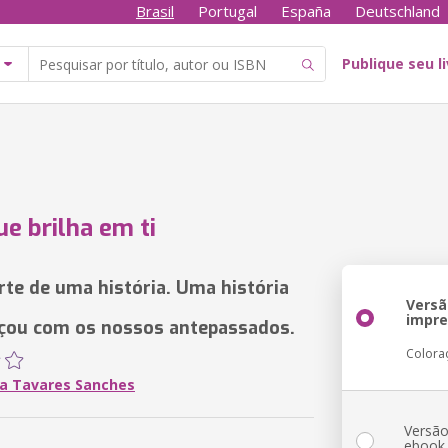
Brasil
Portugal
España
Deutschland
Publique seu l
ue brilha em ti
te de uma história. Uma história
Versã
impr
çou com os nossos antepassados.
Colora
a Tavares Sanches
Versã
ebook