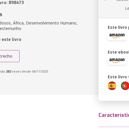
ivro: 898473
L
s
dosos, África, Desenvolvimento Humano,
Este livro
 Testemunho
 este livro
Este eboo
trecho
ista
282
vezes desde 06/11/2025
Este livr
Característi