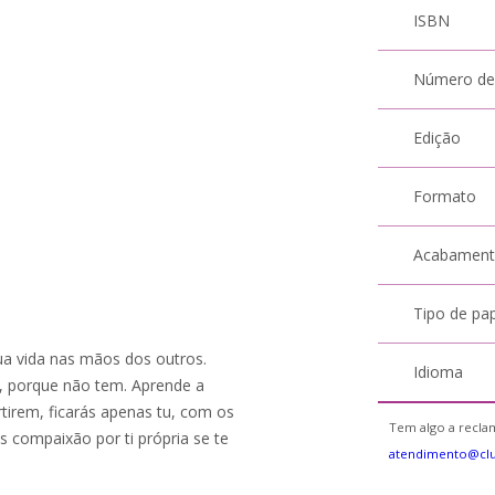
ISBN
Número de
Edição
Formato
Acabamen
Tipo de pa
ua vida nas mãos dos outros.
Idioma
, porque não tem. Aprende a
tirem, ficarás apenas tu, com os
Tem algo a reclam
s compaixão por ti própria se te
atendimento@cl