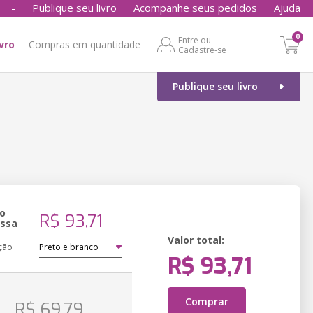
-
Publique seu livro
Acompanhe seus pedidos
Ajuda
0
Entre ou
ivro
Compras em quantidade
Cadastre-se
Publique seu livro
o
R$ 93,71
essa
Valor total:
ção
R$ 93,71
o
Comprar
R$ 69,79