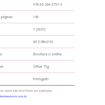
978-65-266-5751-5
 páginas
140
1 (2025)
A5 (148x210)
to
Brochura c/ orelha
pel
Offset 75g
Português
ar sobre este livro? Envie um email para
ubedeautores.com.br