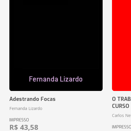
Adestrando Focas
O TRAB
CURSO
Fernanda Lizardo
Carlos Ne
IMPRESSO
R$ 43,58
IMPRESS