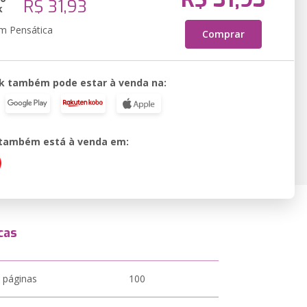
R$ 31,93
k
em Pensática
Comprar
k também pode estar à venda na:
o também está à venda em:
cas
 páginas
100