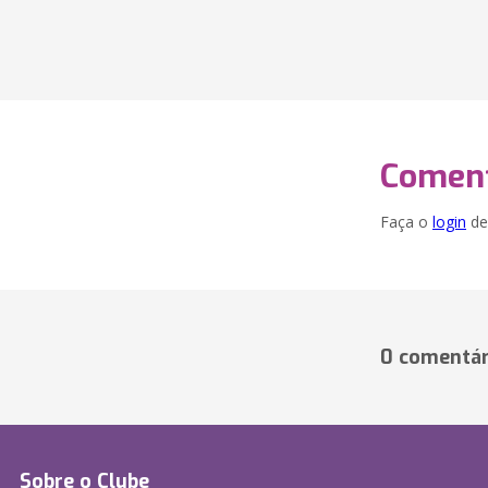
Coment
Faça o
login
dei
0 comentár
Sobre o Clube