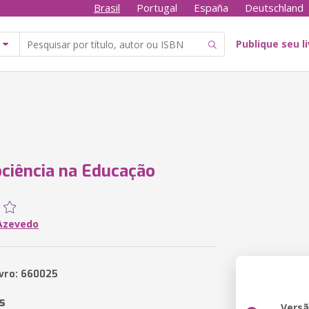
Brasil
Portugal
España
Deutschland
Publique seu l
ciência na Educação
 Azevedo
ivro: 660025
s
Vers