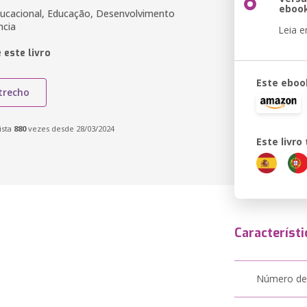
eboo
ducacional, Educação, Desenvolvimento
ncia
Leia 
 este livro
Este eboo
trecho
ista
880
vezes desde 28/03/2024
Este livr
Característi
Número de