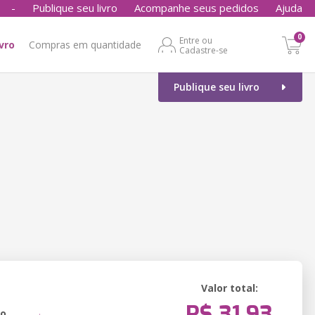
-
Publique seu livro
Acompanhe seus pedidos
Ajuda
0
Entre ou
ivro
Compras em quantidade
Cadastre-se
Publique seu livro
Valor total:
R$ 31,93
ão