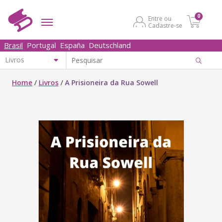
0
Entre ou
Cadastre-se
Brasil
Portugal
España
Deutschland
Home
/
Livros
/
A Prisioneira da Rua Sowell