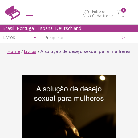
0
Entre ou
Cadastre-se
Brasil
Portugal
España
Deutschland
Home
/
Livros
/
A solução de desejo sexual para mulheres