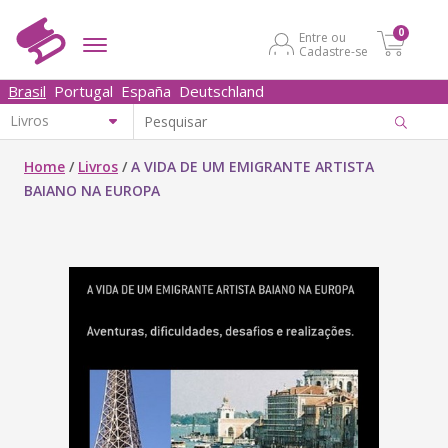
0
Entre ou
Cadastre-se
Brasil
Portugal
España
Deutschland
Home
/
Livros
/
A VIDA DE UM EMIGRANTE ARTISTA
BAIANO NA EUROPA