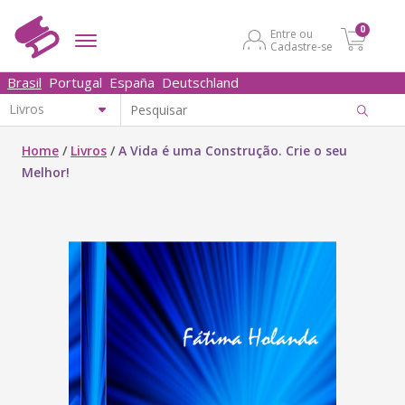
0
Entre ou
Cadastre-se
Brasil
Portugal
España
Deutschland
Home
/
Livros
/
A Vida é uma Construção. Crie o seu
Melhor!