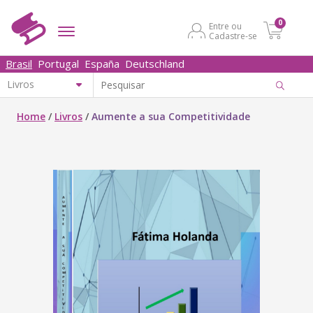
0
Entre ou
Cadastre-se
Brasil
Portugal
España
Deutschland
Home
/
Livros
/
Aumente a sua Competitividade