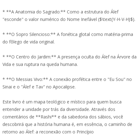
* **A Anatomia do Sagrado:** Como a estrutura do Álef
"esconde" o valor numérico do Nome Inefável ($\text{Y-H-V-H}$).
* **O Sopro Silencioso:** A fonética glotal como matéria-prima
do fôlego de vida original.
* **O Centro do Jardim:** A presença oculta do Álef na Árvore da
Vida e sua ruptura na queda humana.
* **O Messias Vivo:** A conexão profética entre o "Eu Sou" no
Sinai e o "Álef e Tav" no Apocalipse.
Este livro é um mapa teológico e místico para quem busca
entender a unidade por trás da diversidade. Através dos
comentários de **Rashi** e da sabedoria dos sábios, você
descobrirá que a história humana é, em essência, o caminho de
retorno ao Álef: a reconexão com o Princípio