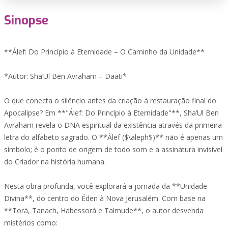
Sinopse
**Álef: Do Princípio à Eternidade – O Caminho da Unidade**
*Autor: Sha’Ul Ben Avraham – Daati*
O que conecta o silêncio antes da criação à restauração final do
Apocalipse? Em **"Álef: Do Princípio à Eternidade"**, Sha’Ul Ben
Avraham revela o DNA espiritual da existência através da primeira
letra do alfabeto sagrado. O **Álef ($\aleph$)** não é apenas um
símbolo; é o ponto de origem de todo som e a assinatura invisível
do Criador na história humana.
Nesta obra profunda, você explorará a jornada da **Unidade
Divina**, do centro do Éden à Nova Jerusalém. Com base na
**Torá, Tanach, Habessorá e Talmude**, o autor desvenda
mistérios como: