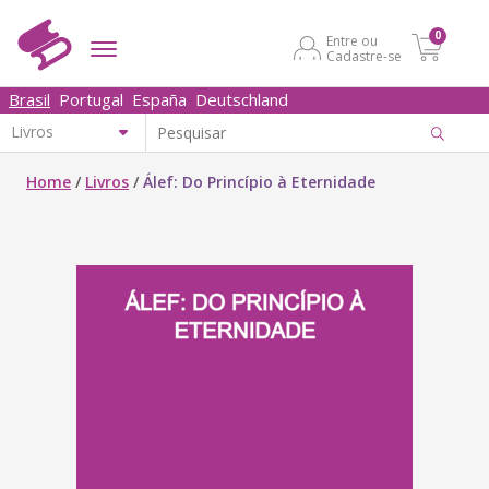
0
Entre ou
Cadastre-se
Brasil
Portugal
España
Deutschland
Home
/
Livros
/
Álef: Do Princípio à Eternidade