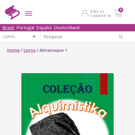
0
Entre ou
Cadastre-se
Brasil
Portugal
España
Deutschland
Home
/
Livros
/
Almanaque 1