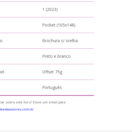
1 (2023)
Pocket (105x148)
to
Brochura s/ orelha
Preto e branco
pel
Offset 75g
Português
ar sobre este livro? Envie um email para
ubedeautores.com.br