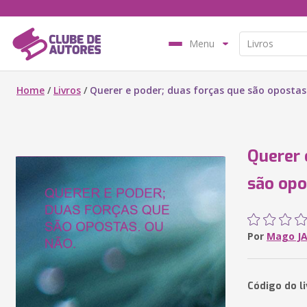
Menu
Home
/
Livros
/
Querer e poder; duas forças que são opostas
Querer 
são opo
Por
Mago J
Código do l