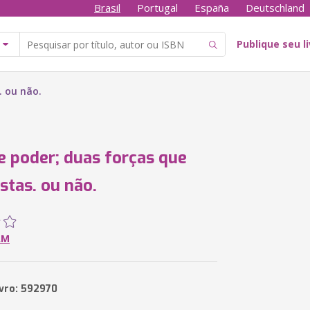
Brasil
Portugal
España
Deutschland
Publique seu l
. ou não.
e poder; duas forças que
stas. ou não.
AM
ivro: 592970