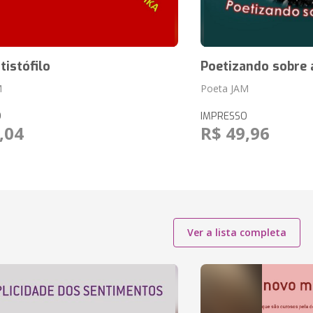
istófilo
Poetizando sobre 
M
Poeta JAM
O
IMPRESSO
,04
R$ 49,96
Ver a lista completa