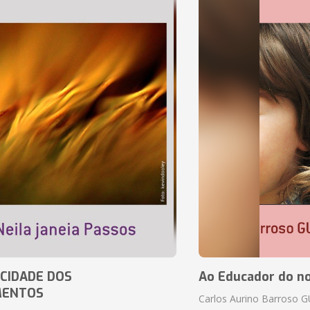
CIDADE DOS
Ao Educador do no
MENTOS
Carlos Aurino Barroso 