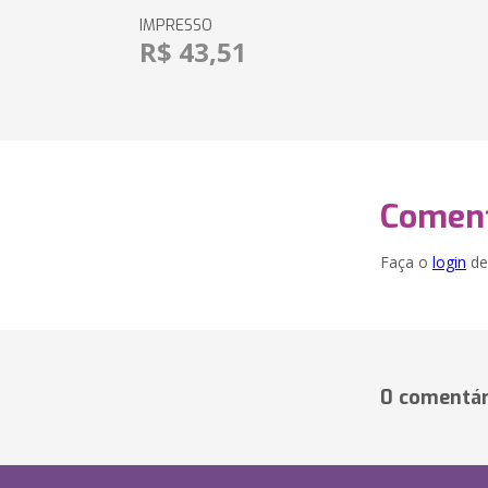
IMPRESSO
R$ 43,51
Coment
Faça o
login
dei
0 comentár