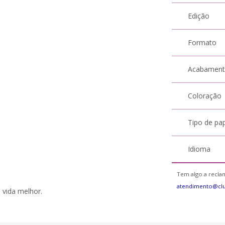
Edição
Formato
Acabamen
Coloração
Tipo de pa
Idioma
Tem algo a reclam
atendimento@cl
a vida melhor.