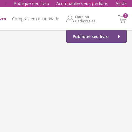
-
Publique seu livro
Acompanhe seus pedidos
Ajuda
0
Entre ou
ivro
Compras em quantidade
Cadastre-se
Publique seu livro