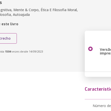
s
gnitiva, Mente & Corpo, Ética E Filosofia Moral,
ilosofia, Autoajuda
 este livro
trecho
Versã
ista
1504
vezes desde 14/09/2023
impre
Característi
Número de