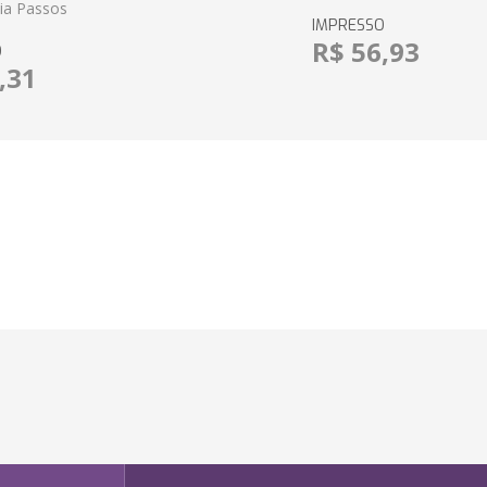
eia Passos
IMPRESSO
R$ 56,93
O
,31